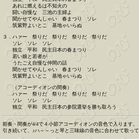
あれに燃えるは不知火の
闘い自慢な 三池の主婦よ
聞かせてやんしゃい 春まつり ソレ
筑紫野よいとこ 基地ゃいらぬ
３．ハァー 祭りだ 祭りだ 祭りだ 祭りだ
ソレ ソレ ソレ
独立 平和 民主日本の春まつり
若い娘と若者が
うたごえ自慢な仲間の話
聞かせてやんしゃい 春まつり ソレ
筑紫野よいとこ 基地ゃいらぬ
（アコーディオンの間奏）
ハァー 祭りだ 祭りだ 祭りだ 祭りだ
ソレ ソレ ソレ
独立 平和 民主日本の参院選挙を勝ち取ろう
前奏・間奏が4/4で４小節アコーディオンの音色で入ります。
引き続いて、♪ハ～～っと琴と三味線の音色に合わせて歌っ