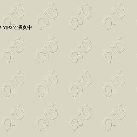
ま
MP3
で演奏中