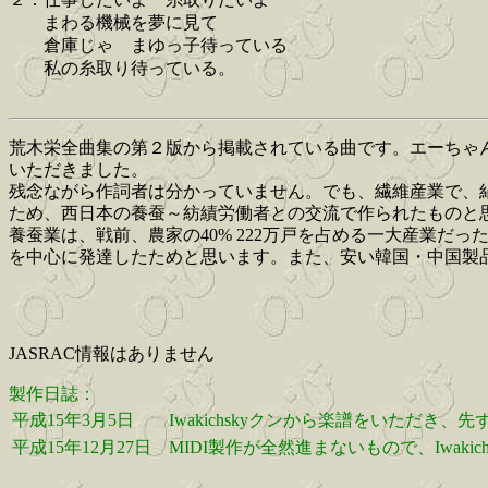
まわる機械を夢に見て
倉庫じゃ まゆっ子待っている
私の糸取り待っている。
荒木栄全曲集の第２版から掲載されている曲です。エーちゃん所
いただきました。
残念ながら作詞者は分かっていません。でも、繊維産業で、
ため、西日本の養蚕～紡績労働者との交流で作られたものと
養蚕業は、戦前、農家の40% 222万戸を占める一大産業
を中心に発達したためと思います。また、安い韓国・中国製
JASRAC情報はありません
製作日誌：
平成15年3月5日
Iwakichskyクンから楽譜をいただき、先
平成15年12月27日
MIDI製作が全然進まないもので、Iwaki