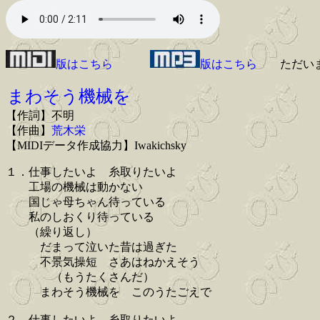
版はこちら
版はこちら
ただい
まわそう機械を
【作詞】不明
【作曲】
荒木栄
【MIDIデータ作成協力】Iwakichsky
１．仕事したいよ 糸取りたいよ
工場の機械は動かない
国じゃ母ちゃん待っている
私のしおくり待っている
（繰り返し）
だまって泣いた昔は過ぎた
不景気操短 さあはねかえそう
（もうたくさんだ）
まわそう機械を このうたごえで
２．仕事したいよ 糸取りたいよ