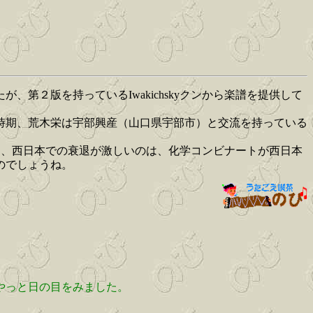
２版を持っているIwakichskyクンから楽譜を提供して
時期、荒木栄は宇部興産（山口県宇部市）と交流を持っている
特に、西日本での衰退が激しいのは、化学コンビナートが西日本
のでしょうね。
日でやっと日の目をみました。