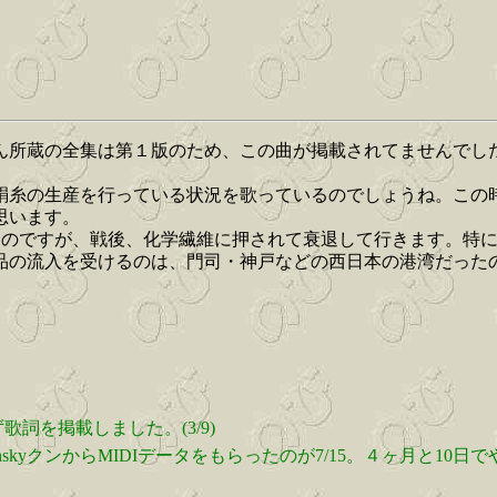
蔵の全集は第１版のため、この曲が掲載されてませんでしたが、第
絹糸の生産を行っている状況を歌っているのでしょうね。この
思います。
だったのですが、戦後、化学繊維に押されて衰退して行きます。
品の流入を受けるのは、門司・神戸などの西日本の港湾だった
ず歌詞を掲載しました。(3/9)
chskyクンからMIDIデータをもらったのが7/15。４ヶ月と10