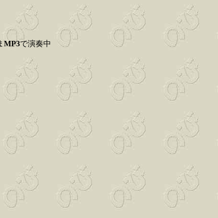
ま
MP3
で演奏中