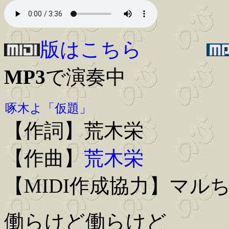
版はこちら
MP3
で演奏中
啄木よ「仮題」
【作詞】荒木栄
【作曲】
荒木栄
【MIDI作成協力】マル
働らけど働らけど