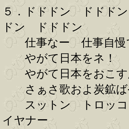
５．ドドドン ドドドン
ドン ドドドン
仕事なー 仕事自慢で
やがて日本をネ！
やがて日本をおこす
さぁさ歌およ炭鉱
スットン トロッコ 
イヤナー