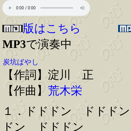
版はこちら
MP3
で演奏中
炭坑ばやし
【作詞】淀川 正
【作曲】
荒木栄
１．ドドドン ドドドン
ドン ドドドン