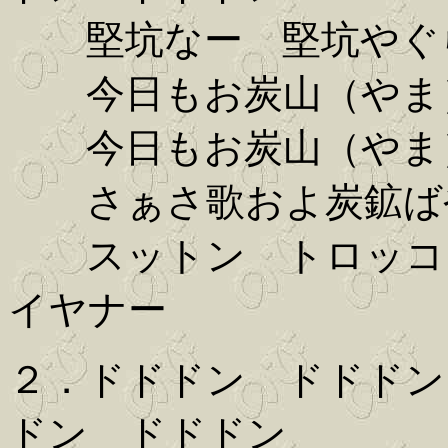
堅坑なー 堅坑やぐ
今日もお炭山（やま
今日もお炭山（やま
さぁさ歌およ炭鉱
スットン トロッコ 
イヤナー
２．ドドドン ドドドン
ドン ドドドン