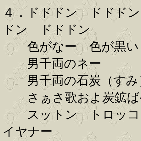
４．ドドドン ドドドン
ドン ドドドン
色がなー 色が黒いと
男千両のネー
男千両の石炭（すみ
さぁさ歌およ炭鉱
スットン トロッコ 
イヤナー