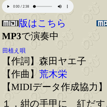
版はこちら
MP3
で演奏中
田植え唄
【作詞】森田ヤエ子
【作曲】
荒木栄
【MIDIデータ作成協力
１．紺の手甲に 紅だす