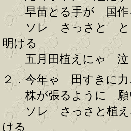
早苗とる手が 国作
ソレ さっさと とら
明ける
五月田植えにゃ 泣
２．今年ゃ 田すきに力
株が張るように 願
ソレ さっさと植えな
ける