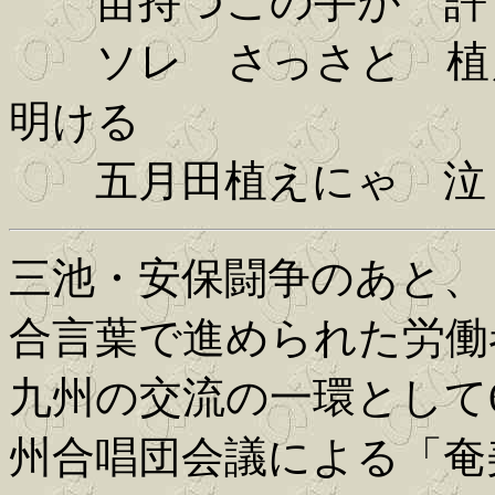
苗持つこの手が 許
ソレ さっさと 植え
明ける
五月田植えにゃ 泣
三池・安保闘争のあと、
合言葉で進められた労働
九州の交流の一環として
州合唱団会議による「奄