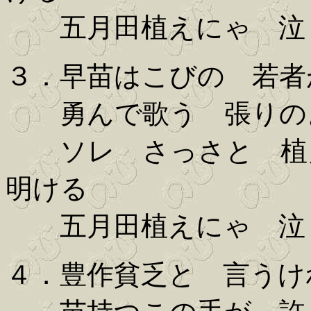
五月田植えにゃ 泣
３．早苗はこびの 若者
勇んで歌う 張りの
ソレ さっさと 植え
明ける
五月田植えにゃ 泣
４．豊作貧乏と 言うけ