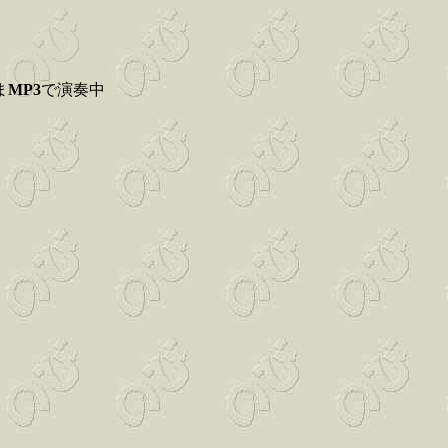
ま
MP3
で演奏中