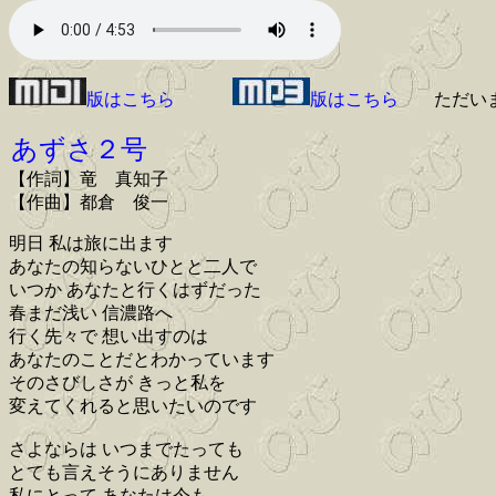
版はこちら
版はこちら
ただい
あずさ２号
【作詞】竜 真知子
【作曲】都倉 俊一
明日 私は旅に出ます
あなたの知らないひとと二人で
いつか あなたと行くはずだった
春まだ浅い 信濃路へ
行く先々で 想い出すのは
あなたのことだとわかっています
そのさびしさが きっと私を
変えてくれると思いたいのです
さよならは いつまでたっても
とても言えそうにありません
私にとって あなたは今も