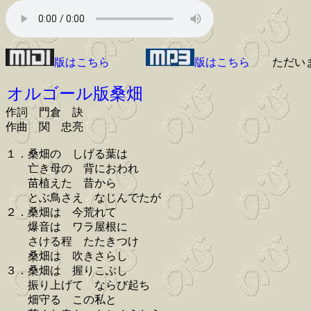
版はこちら
版はこちら
ただい
オルゴール版桑畑
作詞 門倉 訣
作曲 関 忠亮
１．桑畑の しげる葉は
亡き母の 背におわれ
苗植えた 昔から
とぶ鳥さえ なじんでたが
２．桑畑は 今荒れて
爆音は ワラ屋根に
さける程 たたきつけ
桑畑は 吹きさらし
３．桑畑は 握りこぶし
振り上げて ならび起ち
畑守る この私と