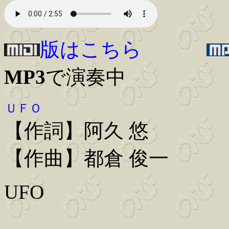
版はこちら
MP3
で演奏中
ＵＦＯ
【作詞】阿久 悠
【作曲】都倉 俊一
UFO