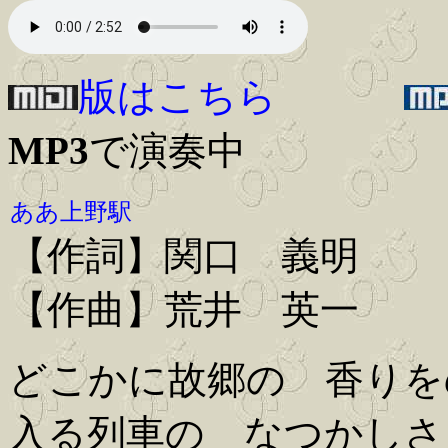
版はこちら
MP3
で演奏中
ああ上野駅
【作詞】関口 義明
【作曲】荒井 英一
どこかに故郷の 香りを
入る列車の なつかしさ