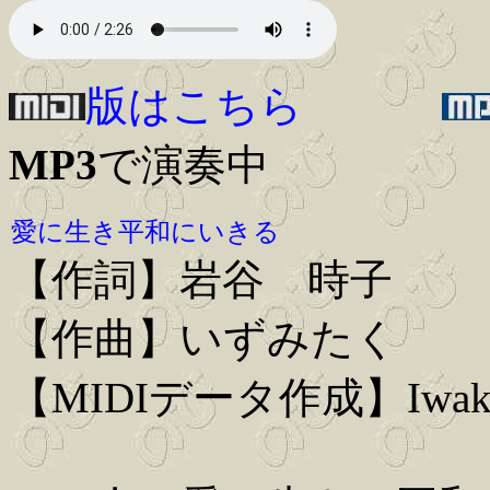
版はこちら
MP3
で演奏中
愛に生き平和にいきる
【作詞】岩谷 時子
【作曲】いずみたく
【MIDIデータ作成】Iwaki