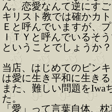
ん。恋愛なんて逆にすご
キリスト教では確かカト
Ｅと呼んでいますが、プ
ＩＴＹと呼んでいるそう
ということでしょうか？(Iwa
当店、はじめてのピンキ
は愛に生き平和に生きる
また、難しい問題をIw
た。
「愛」って言葉自体、枕