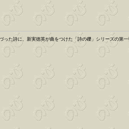
書きつづった詩に、新実徳英が曲をつけた「詩の礫」シリーズの第