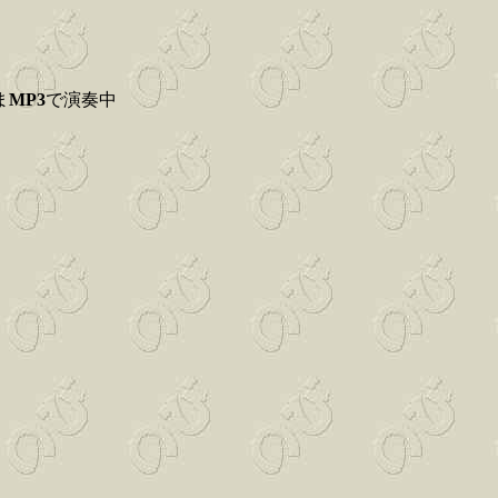
ま
MP3
で演奏中