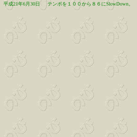
平成21年6月30日
テンポを１００から８６にSlowDown。