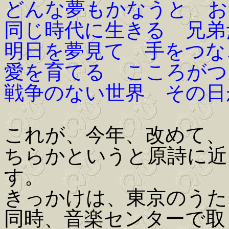
どんな夢もかなうと お
同じ時代に生きる 兄弟
明日を夢見て 手をつな
愛を育てる こころがつ
戦争のない世界 その日
これが、今年、改めて、
ちらかというと原詩に近
す。
きっかけは、東京のうた
同時、音楽センターで取