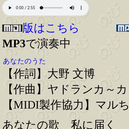
版はこちら
MP3
で演奏中
あなたのうた
【作詞】大野 文博
【作曲】ヤドランカ～カ
【MIDI製作協力】マル
あなたの歌 私に届く