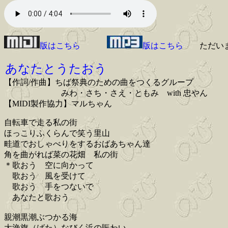
版はこちら
版はこちら
ただい
あなたとうたおう
【作詞/作曲】ちば祭典のための曲をつくるグループ
みわ・さち・さえ・ともみ with 忠やん
【MIDI製作協力】マルちゃん
自転車で走る私の街
ほっこりふくらんで笑う里山
畦道でおしゃべりをするおばあちゃん達
角を曲がれば菜の花畑 私の街
＊歌おう 空に向かって
歌おう 風を受けて
歌おう 手をつないで
あなたと歌おう
親潮黒潮ぶつかる海
大漁旗（ばた）なびく浜の賑わい