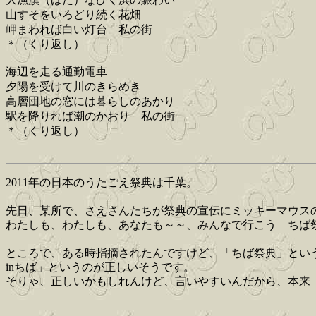
山すそをいろどり続く花畑
岬まわれば白い灯台 私の街
＊（くり返し）
海辺を走る通勤電車
夕陽を受けて川のきらめき
高層団地の窓には暮らしのあかり
駅を降りれば潮のかおり 私の街
＊（くり返し）
2011年の日本のうたごえ祭典は千葉。
先日、某所で、さえさんたちが祭典の宣伝にミッキーマウス
わたしも、わたしも、あなたも～～、みんなで行こう ちば
ところで、ある時指摘されたんですけど、「ちば祭典」とい
inちば」というのが正しいそうです。
そりゃ、正しいかもしれんけど、言いやすいんだから、本来