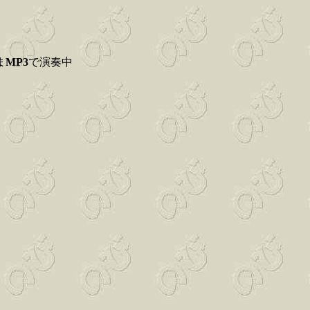
ま
MP3
で演奏中