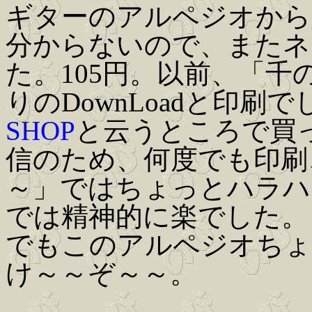
ギターのアルペジオから
分からないので、またネ
た。105円。以前、「
りのDownLoadと印刷
SHOP
と云うところで買っ
信のため、何度でも印刷
～」ではちょっとハラハ
では精神的に楽でした。
でもこのアルペジオちょ
け～～ぞ～～。