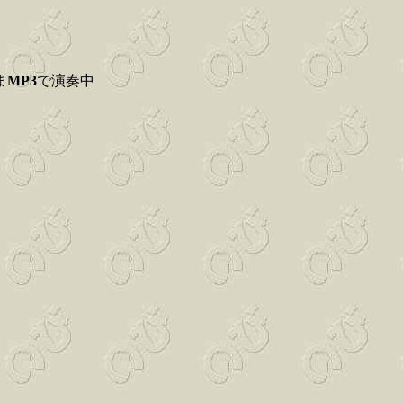
ま
MP3
で演奏中