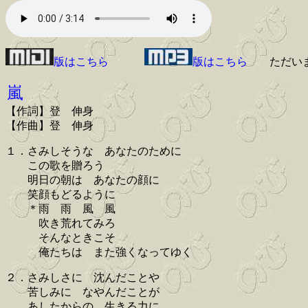
版はこちら
版はこちら
ただい
嵐
【作詞】登 伸身
【作曲】登 伸身
１．さみしそうな あなたのために
この歌を贈ろう
明日の朝は あなたの顔に
笑顔もどるように
＊雨 雨 風 風
吹き荒れてみろ
そんなときこそ
俺たちは また強くなってゆく
２．さみしさに 沈んだことや
苦しみに なやんだことが
あしたからの 生きる力に