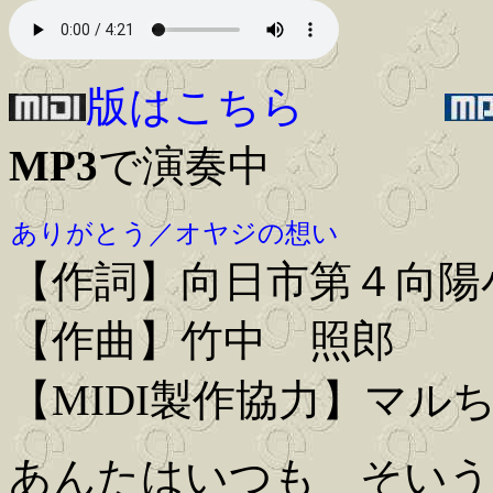
版はこちら
MP3
で演奏中
ありがとう／オヤジの想い
【作詞】向日市第４向陽
【作曲】竹中 照郎
【MIDI製作協力】マル
あんたはいつも そいう