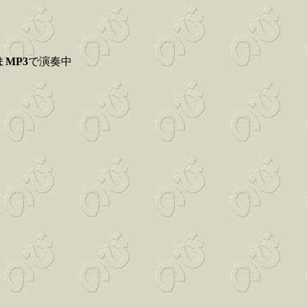
ま
MP3
で演奏中