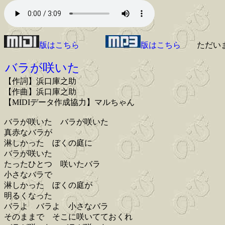
版はこちら
版はこちら
ただい
バラが咲いた
【作詞】浜口庫之助
【作曲】浜口庫之助
【MIDIデータ作成協力】マルちゃん
バラが咲いた バラが咲いた
真赤なバラが
淋しかった ぼくの庭に
バラが咲いた
たったひとつ 咲いたバラ
小さなバラで
淋しかった ぼくの庭が
明るくなった
バラよ バラよ 小さなバラ
そのままで そこに咲いてておくれ