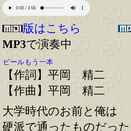
版はこちら
MP3
で演奏中
ビールもう一本
【作詞】平岡 精二
【作曲】平岡 精二
大学時代のお前と俺は
硬派で通ったものだった