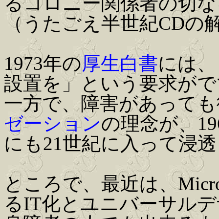
るコロニー関係者の切な
（うたごえ半世紀CDの
1973年の
厚生白書
には、
設置を」という要求がで
一方で、障害があっても
ゼーション
の理念が、1
にも21世紀に入って浸
ところで、最近は、Micr
るIT化とユニバーサル