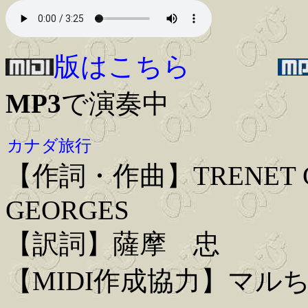
版はこちら
MP3
で演奏中
カナダ旅行
【作詞・作曲】TRENET CH
GEORGES
【訳詞】薩摩 忠
【MIDI作成協力】マル