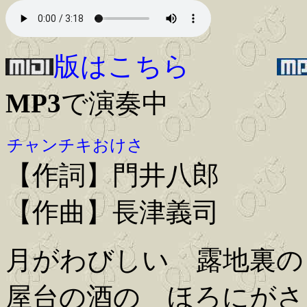
版はこちら
MP3
で演奏中
チャンチキおけさ
【作詞】門井八郎
【作曲】長津義司
月がわびしい 露地裏の
屋台の酒の ほろにがさ