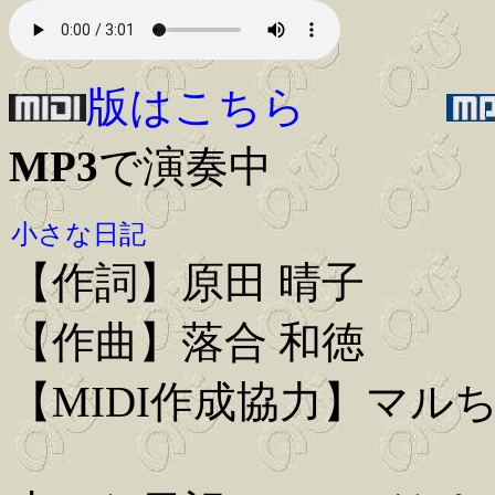
版はこちら
MP3
で演奏中
小さな日記
【作詞】原田 晴子
【作曲】落合 和徳
【MIDI作成協力】マル