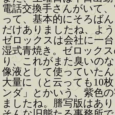
電話交換手さんがいて、
って、基本的にそろばん
だけありましたね、よう
ゼロックスは会社に一台
湿式青焼き。ゼロックス
り、これがまた臭いのな
像液として使っていたん
大量に（と云っても10
ンダ」とかいう、紫色の
ましたね。謄写版はあり
そんな旧態たる事務所で