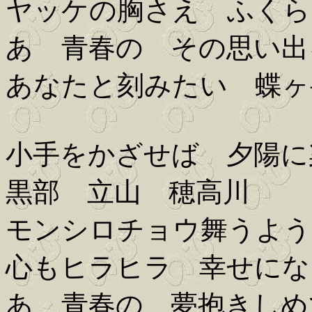
ヤッケの胸さえ ふくら
あゝ青春の その思い出
あなたと刻みたい 蝶ヶ
小手をかざせば 夕陽に
黒部 立山 穂高川
モンシロチョウ舞うよう
心もヒラヒラ 幸せにな
あゝ青春の 夢抱きしめ