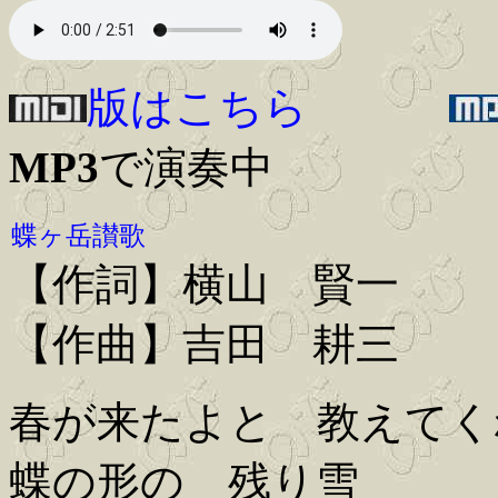
版はこちら
MP3
で演奏中
蝶ヶ岳讃歌
【作詞】横山 賢一
【作曲】吉田 耕三
春が来たよと 教えてく
蝶の形の 残り雪