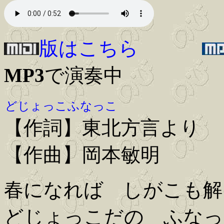
版はこちら
MP3
で演奏中
どじょっこふなっこ
【作詞】東北方言より
【作曲】岡本敏明
春になれば しがこも解
どじょっこだの ふなっ