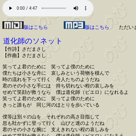
版はこちら
版はこちら
ただい
道化師のソネット
【作詩】さだまさし
【作曲】さだまさし
笑ってよ君のために 笑ってよ僕のために
僕たちは小さな舟に 哀しみという荷物を積んで
時の流れを下って行く 舟人たちのようだね
君のその小さな手には 持ち切れない程の哀しみを
せめて笑顔が救うなら 僕は道化師（ピエロ）になれるよ
笑ってよ君のために 笑ってよ僕のために
きっと誰もが 同じ河のほとりを歩いている
僕等は別々の山を それぞれの高さ目指して
息も吐かずに登って行く 山びと達のようだね
君のその小さな腕に 支えきれない程の哀しみを
せめて笑顔が救うなら 僕は道化師（ピエロ）になろう