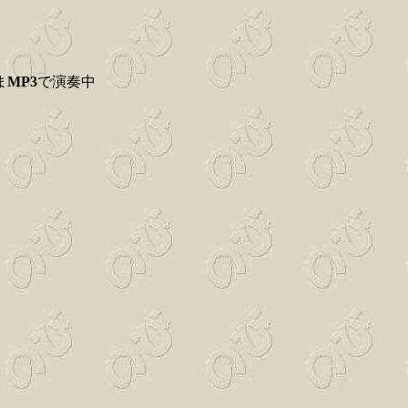
ま
MP3
で演奏中