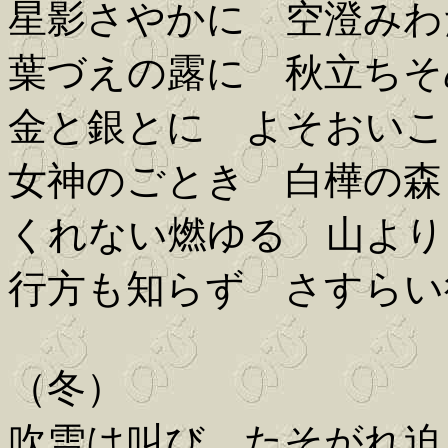
星影さやかに 空澄みわ
葉づえの露に 秋立ちそ
金と銀とに よそおいこ
女神のごとき 白樺の森
くれない燃ゆる 山より
行方も知らず さすらい
（冬）
吹雪は叫び たそがれ迫