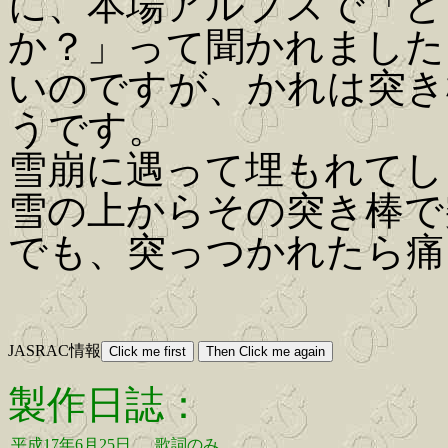
に、本場アルプスで「ど
か？」って聞かれました
いのですが、かれは突き
うです。
雪崩に遇って埋もれてし
雪の上からその突き棒で
でも、突っつかれたら痛
JASRAC情報
製作日誌：
平成17年6月25日
歌詞のみ