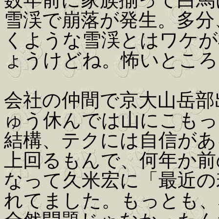
雪渓で崩落が発生。多分
くような雪渓とはワケが
ょうけどね。怖いところ
会社の仲間で京大山岳部
ゅう休んでは山にこもっ
結構、テクには自信があ
上回るもんで、何年か前
なって久米宏に「最近の
れてました。もっとも、