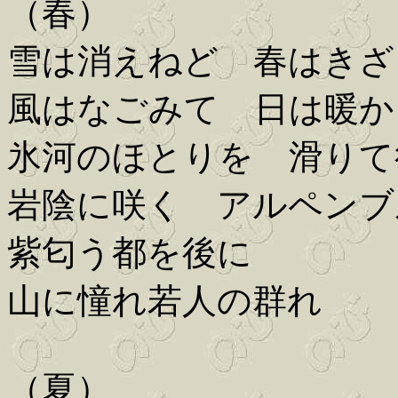
（春）
雪は消えねど 春はきざ
風はなごみて 日は暖か
氷河のほとりを 滑りて
岩陰に咲く アルペンブ
紫匂う都を後に
山に憧れ若人の群れ
（夏）