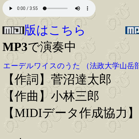
版はこちら
MP3
で演奏中
エーデルワイスのうた （法政大学山岳
【作詞】菅沼達太郎
【作曲】小林三郎
【MIDIデータ作成協力