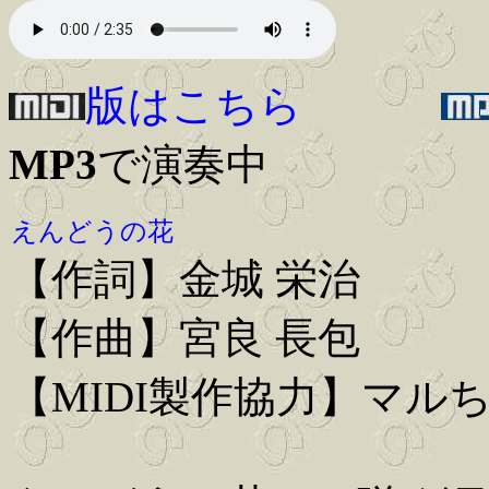
版はこちら
MP3
で演奏中
えんどうの花
【作詞】金城 栄治
【作曲】宮良 長包
【MIDI製作協力】マル