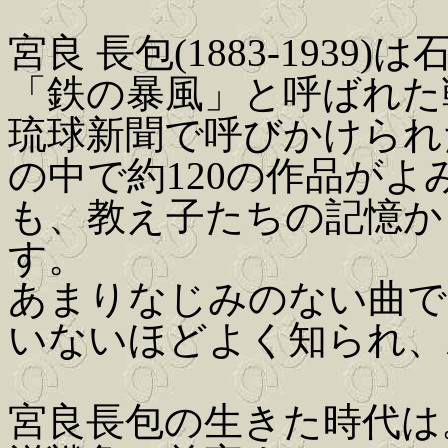
宮良 長包(1883-193
「鉄の暴風」と呼ばれた
琉球新聞で呼びかけられ
の中で約120の作品が
も、教え子たちの記憶か
す。
あまりなじみのない曲で
いないほどよく知られ、
宮良長包の生きた時代は