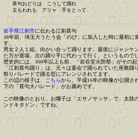
甚句おどりは こうして踊れ
主もわれも アリャ 手をとって
岩手県江刺市
に伝わる江刺甚句
38年前、埼玉大うたう会「のび」に加入した時に最初に
す。
男女２人１組。向かい合って踊ります。最後にジャンケ
た方が退場。次の踊り手に代わって行く、というもので
歴史的には、300年以上も前、「岩谷堂火防祭」がその
「江刺甚句踊り」は、元々は宴会で踊られていた座敷踊
祭りパレードで踊る型にアレンジされてます。
この辺の様子は、
こちら
から。平成16年の映像が公開さ
下の「甚句大パレード」がお薦めです。
この映像のとおり、お囃子は「エサノサッサ」で、太鼓
ンドキタドン」ですね。