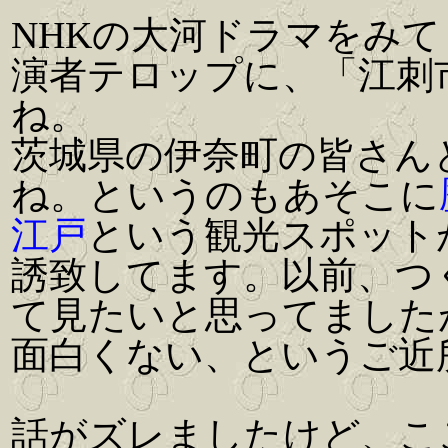
NHKの大河ドラマをみ
演者テロップに、「江刺
ね。
茨城県の伊奈町の皆さん
ね。というのもあそこに
江戸
という観光スポット
誘致してます。以前、つ
て見たいと思ってました
面白くない、というご近
話がズレましたけど、こ