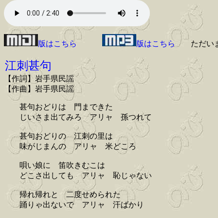
版はこちら
版はこちら
ただい
江刺甚句
【作詞】岩手県民謡
【作曲】岩手県民謡
甚句おどりは 門まできた
じいさま出てみろ アリャ 孫つれて
甚句おどりの 江刺の里は
味がじまんの アリャ 米どころ
唄い娘に 笛吹きむこは
どこさ出しても アリャ 恥じゃない
帰れ帰れと 二度せめられた
踊りゃ出ないで アリャ 汗ばかり