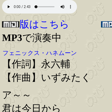
版はこちら
MP3
で演奏中
フェニックス・ハネムーン
【作詞】永六輔
【作曲】いずみたく
ア～～
君は今日から