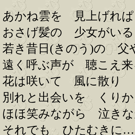
あかね雲を 見上げれぱ
おさげ髪の 少女がいる
若き昔日(きのう)の 父
遠く呼ぶ声が 聴こえ来
花は咲いて 風に散り
別れと出会いを くりか
ほほ笑みながら 泣きな
それでも ひたむきに…