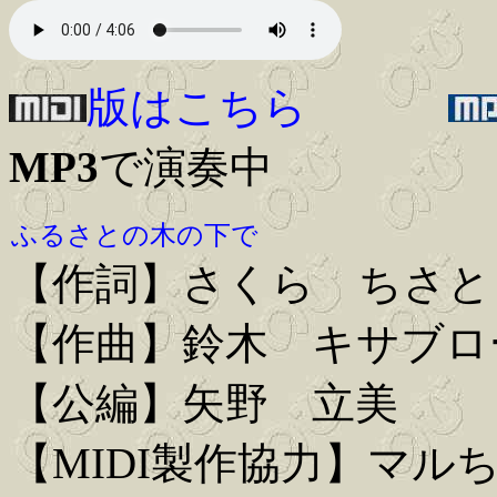
版はこちら
MP3
で演奏中
ふるさとの木の下で
【作詞】さくら ちさと
【作曲】鈴木 キサブロ
【公編】矢野 立美
【MIDI製作協力】マル