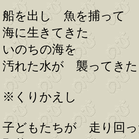
船を出し 魚を捕って
海に生きてきた
いのちの海を
汚れた水が 襲ってきた
※くりかえし
子どもたちが 走り回っ