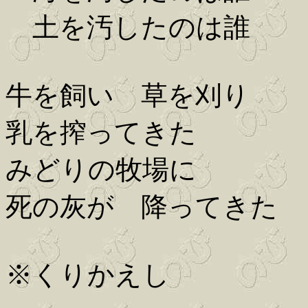
土を汚したのは誰
牛を飼い 草を刈り
乳を搾ってきた
みどりの牧場に
死の灰が 降ってきた
※くりかえし