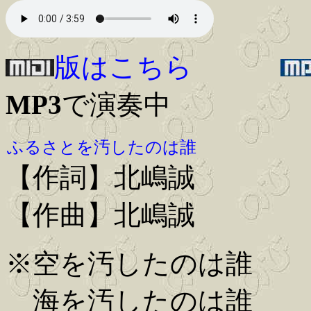
版はこちら
MP3
で演奏中
ふるさとを汚したのは誰
【作詞】北嶋誠
【作曲】北嶋誠
※空を汚したのは誰
海を汚したのは誰