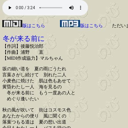
版はこちら
版はこちら
ただい
冬が来る前に
【作詞】後藤悦治郎
【作曲】浦野 直
【MIDI作成協力】マルちゃん
坂の細い道を 夏の雨にうたれ
言葉さがし続けて 別れた二人
小麦色に焼けた 肌は色もあせて
黄昏わたし一人 海を見るの
冬が来る前に もう一度あの人と
めぐり逢いたい
秋の風が吹いて 街はコスモス色
あなたからの便り 風に聞くの
落葉つもる道は 夏の想い出道
今日もわたし一人 バスを待つの