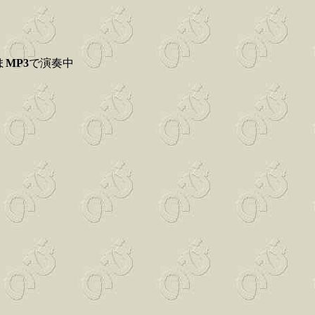
ま
MP3
で演奏中