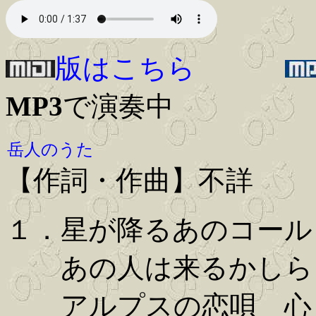
版はこちら
MP3
で演奏中
岳人のうた
【作詞・作曲】不詳
１．星が降るあのコール
あの人は来るかしら
アルプスの恋唄 心