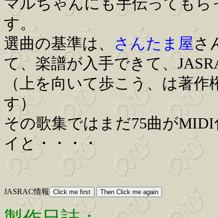
マルちゃんにも手伝ってもら
す。
選曲の基準は、
さんたま屋
さ
て、楽譜が入手できて、JAS
（上を向いて歩こう、は著作権
す）
その歌集ではまだ75曲がMI
イと・・・・
JASRAC情報
製作日誌：