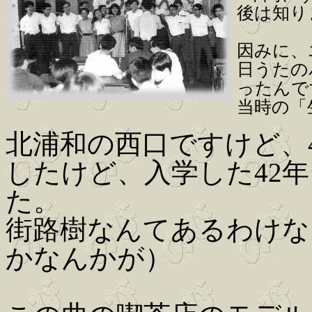
後は知り
因みに、
日うたの
ったんで
当時の「
北浦和の西口ですけど、
したけど、入学した42
た。
街路樹なんてあるわけな
かなんかが）