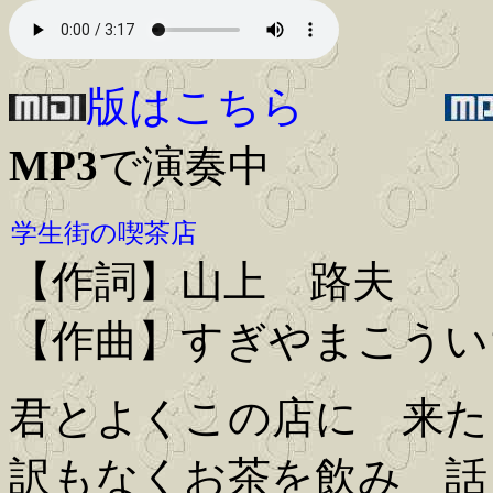
版はこちら
MP3
で演奏中
学生街の喫茶店
【作詞】山上 路夫
【作曲】すぎやまこうい
君とよくこの店に 来た
訳もなくお茶を飲み 話