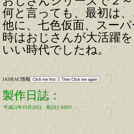
おじさんシリーズで２～
何と言っても、最初は、
他に、七色仮面、スーパ
時はおじさんが大活躍を
いい時代でしたね。
JASRAC情報
製作日誌：
平成22年10月20日
歌詞とMIDI