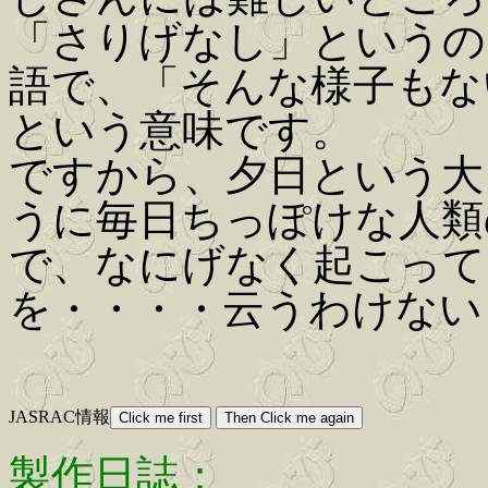
「さりげなし」というの
語で、「そんな様子もな
という意味です。
ですから、夕日という大
うに毎日ちっぽけな人類
で、なにげなく起こって
を・・・・云うわけない
JASRAC情報
製作日誌：