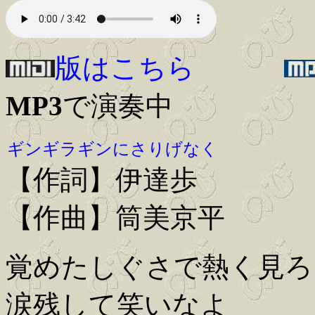
版はこちら
MP3
で演奏中
ギンギラギンにさりげなく
【作詞】伊達歩
【作曲】筒美京平
覚めたしぐさで熱く見ろ
涙残して笑いなよ