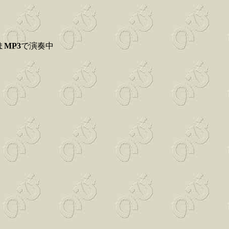
ま
MP3
で演奏中