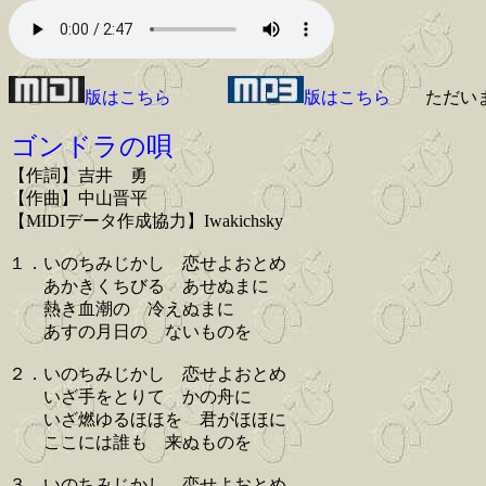
版はこちら
版はこちら
ただい
ゴンドラの唄
【作詞】吉井 勇
【作曲】中山晋平
【MIDIデータ作成協力】Iwakichsky
１．いのちみじかし 恋せよおとめ
あかきくちびる あせぬまに
熱き血潮の 冷えぬまに
あすの月日の ないものを
２．いのちみじかし 恋せよおとめ
いざ手をとりて かの舟に
いざ燃ゆるほほを 君がほほに
ここには誰も 来ぬものを
３．いのちみじかし 恋せよおとめ