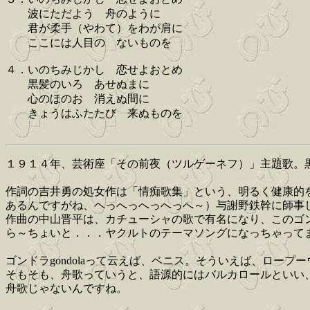
波にただよう 舟のように
君が柔手（やわて）をわが肩に
ここには人目の ないものを
４．いのちみじかし 恋せよおとめ
黒髪のいろ あせぬまに
心のほのお 消えぬ間に
きょうはふたたび 来ぬものを
１９１４年、芸術座「その前夜（ツルゲーネフ）」主題歌。黒澤明監
作詞の吉井勇の処女作は「情痴歌集」という、明るく健康的
あるんですがね、ヘっへっへっへっへ～）与謝野鉄幹に師事
作曲の中山晋平は、カチューシャの歌で有名になり、このゴ
ら～ちょいと．．．ヤクルトのテーマソングになっちゃって
ゴンドラgondolaって云えば、ベニス。そういえば、ロー
そもそも、舟歌っていうと、語源的にはバルカロールといい
舟歌じゃないんですね。