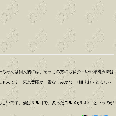
ーちゃんは個人的には、そっちの方にも多少－いや結構興味は
たもんです。東京音頭が一番なじみかな。♪踊りお～どるな～
らしいです。酒はヌル目で、炙ったスルメがいい～というのが