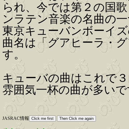
られ、今では第２の国歌
ンラテン音楽の名曲の一
東京キューバンボーイズ
曲名は「グアヒーラ・グ
す。
キューバの曲はこれで３
雰囲気一杯の曲が多いで
JASRAC情報