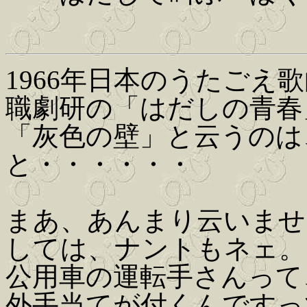
1966年日本のうたごえ
職劇研の「はだしの青春
「灰色の壁」と云うのは
と・・・・・・
まあ、あんまり云いませ
しては、ナントもネェ。
公用車の運転手さんって
外手当てが付くんですっ