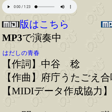
版はこちら
MP3
で演奏中
はだしの青春
【作詞】中谷 稔
【作曲】府庁うたごえ合
【MIDIデータ作成協力