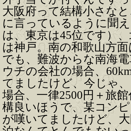
大阪府って結構小さなと
に言っているように聞え
は、東京は45位です）
は神戸。南の和歌山方面
でも、難波からな南海電
ウチの会社の場合、60
てましたけど、今じゃ、
場合、一律2500円＋旅
構良いほうで、某コンピ
が嘆いてましたけど、大
泊なんてとんでもないっ