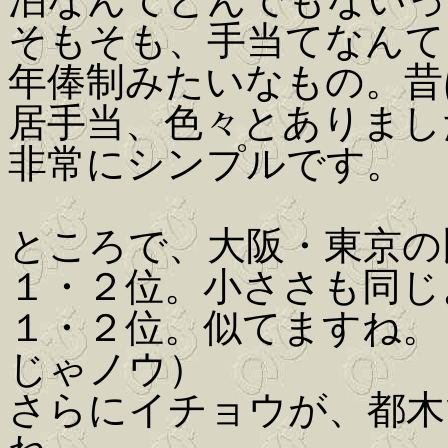
そもそも、手当てなんて
年俸制みたいなもの。昔
居手当、色々とありまし
非常にシンプルです。
ところで、大阪・東京の
１・２位。小ささも同じ
１・２位。似てますね。
じゃノウ）
さらにイチョウが、都木