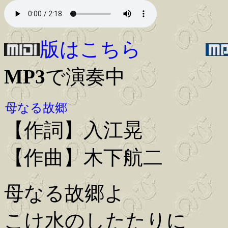
版はこちら
MP3
で演奏中
母なる故郷
【作詞】入江晃
【作曲】木下航二
母なる故郷よ
こけ水のしたたりに