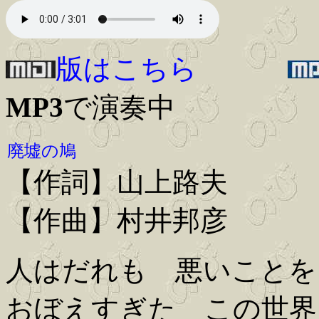
版はこちら
MP3
で演奏中
廃墟の鳩
【作詞】山上路夫
【作曲】村井邦彦
人はだれも 悪いことを
おぼえすぎた この世界