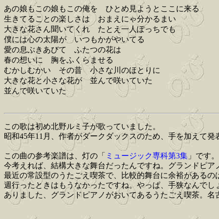
あの娘もこの娘もこの俺を ひとめ見ようとここに来る
生きてることの楽しさは おまえにゃ分かるまい
大きな花さん聞いてくれ たとえ一人ぽっちでも
僕には心の太陽が いつもかがやいてる
愛の息ぶきあびて ふたつの花は
春の想いに 胸をふくらませる
むかしむかい その昔 小さな川のほとりに
大きな花と小さな花が 並んで咲いていた
並んで咲いていた
この歌は初め北野ルミ子が歌っていました。
昭和45年11月、作者がダークダックスのため、手を加えて発
この曲の参考楽譜は、灯の「
ミュージック専科第3集
」です。
今考えれば、結構大きな舞台だったんですね。グランドピア
最近の常設型のうたごえ喫茶で、比較的舞台に余裕があるの
週行ったときはもうなかったですね。やっぱ、手狭なんでし
ありました、グランドピアノがおいてあるうたごえ喫茶。名