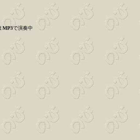
ま
MP3
で演奏中