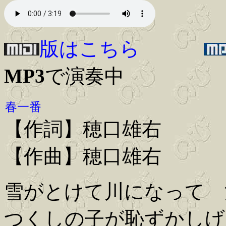
版はこちら
MP3
で演奏中
春一番
【作詞】穂口雄右
【作曲】穂口雄右
雪がとけて川になって 
つくしの子が恥ずかしげ