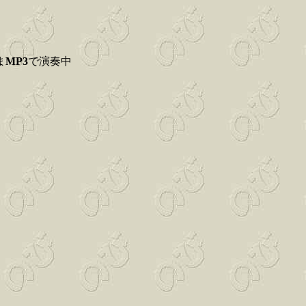
ま
MP3
で演奏中