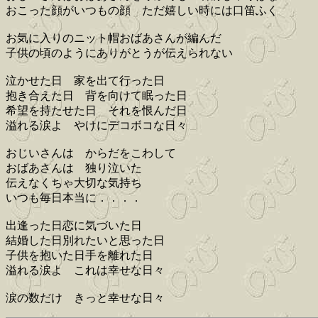
おこった顔がいつもの顔 ただ嬉しい時には口笛ふく
お気に入りのニット帽おばあさんが編んだ
子供の頃のようにありがとうが伝えられない
泣かせた日 家を出て行った日
抱き合えた日 背を向けて眠った日
希望を持たせた日 それを恨んだ日
溢れる涙よ やけにデコボコな日々
おじいさんは からだをこわして
おばあさんは 独り泣いた
伝えなくちゃ大切な気持ち
いつも毎日本当に．．．．
出逢った日恋に気づいた日
結婚した日別れたいと思った日
子供を抱いた日手を離れた日
溢れる涙よ これは幸せな日々
涙の数だけ きっと幸せな日々