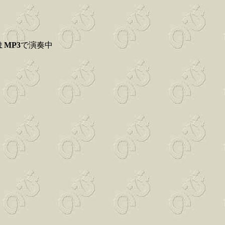
ま
MP3
で演奏中