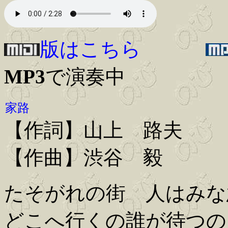
版はこちら
MP3
で演奏中
家路
【作詞】山上 路夫
【作曲】渋谷 毅
たそがれの街 人はみな
どこへ行くの誰が待つの