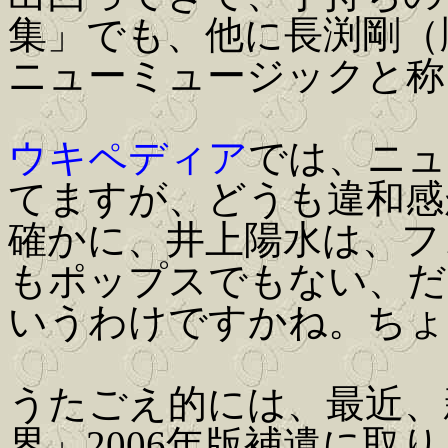
集」でも、他に長渕剛（
ニューミュージックと称
ウキペディア
では、ニュ
てますが、どうも違和感
確かに、井上陽水は、フ
もポップスでもない、だ
いうわけですかね。ちょ
うたごえ的には、最近、
界」2006年版補遺に取