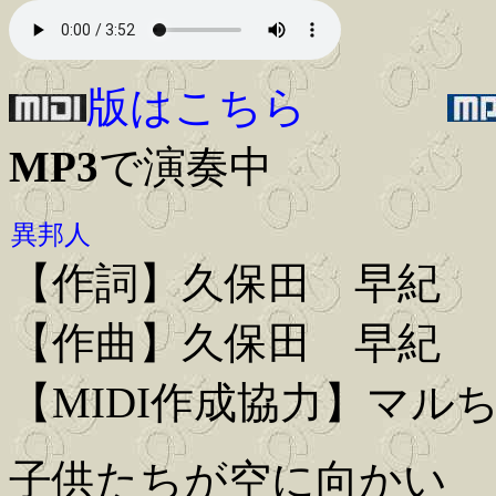
版はこちら
MP3
で演奏中
異邦人
【作詞】久保田 早紀
【作曲】久保田 早紀
【MIDI作成協力】マル
子供たちが空に向かい