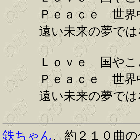
Ｐｅａｃｅ 世界中
遠い未来の夢ではな
Ｌｏｖｅ 国やこと
Ｐｅａｃｅ 世界中
遠い未来の夢ではな
鉄ちゃん
、約２１０曲の