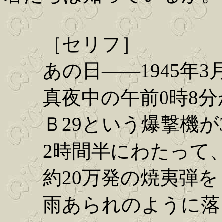
［セリフ］
あの日――1945年3月
真夜中の午前0時8分
Ｂ29という爆撃機が3
2時間半にわたって
約20万発の焼夷弾を
雨あられのように落