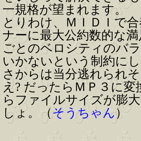
一規格が望まれます。
とりわけ、ＭＩＤＩで合
ナーに最大公約数的な満
ごとのベロシティのバラ
いかないという制約にし
さからは当分逃れられそ
え? だったらＭＰ３に変
らファイルサイズが膨大
しょ。（
そうちゃん
）