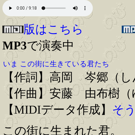
版はこちら
MP3
で演奏中
いま この街に生きている君たち
【作詞】高岡 岑郷（し
【作曲】安藤 由布樹（
【MIDIデータ作成】
そ
この街に生まれた君。