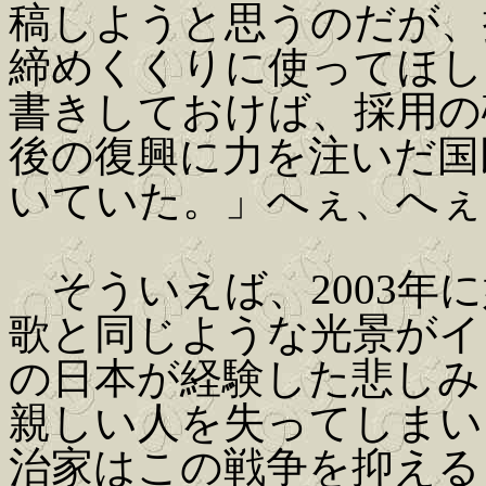
稿しようと思うのだが、
締めくくりに使ってほし
書きしておけば、採用の
後の復興に力を注いだ国
いていた。」へぇ、へぇ
そういえば、2003年
歌と同じような光景がイ
の日本が経験した悲しみ
親しい人を失ってしまい
治家はこの戦争を抑える