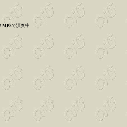
ま
MP3
で演奏中