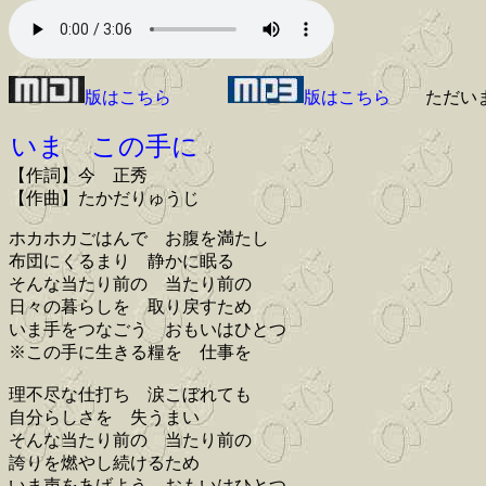
版はこちら
版はこちら
ただい
いま この手に
【作詞】今 正秀
【作曲】たかだりゅうじ
ホカホカごはんで お腹を満たし
布団にくるまり 静かに眠る
そんな当たり前の 当たり前の
日々の暮らしを 取り戻すため
いま手をつなごう おもいはひとつ
※この手に生きる糧を 仕事を
理不尽な仕打ち 涙こぼれても
自分らしさを 失うまい
そんな当たり前の 当たり前の
誇りを燃やし続けるため
いま声をあげよう おもいはひとつ